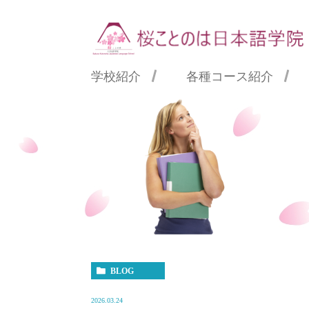
学校紹介
各種コース紹介
理事長・校長紹介
2年コース
募
アクセス・施設紹介
1年6か月コース
お
ブログ
留
学
BLOG
2026.03.24