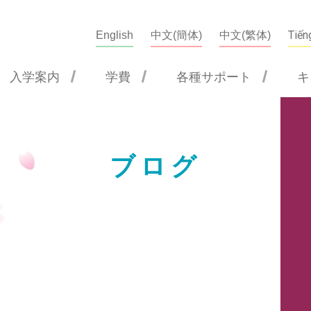
Tiến
English
中文(簡体)
中文(繁体)
入学案内
学費
各種サポート
キ
集要項
各種サポート
手続きの流れ
進学指導
ブログ
学ビザ
学生寮
費・奨学金