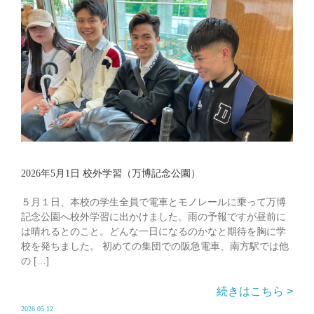
2026年5月1日 校外学習（万博記念公園）
５月１日、本校の学生全員で電車とモノレールに乗って万博
記念公園へ校外学習に出かけました。雨の予報ですが昼前に
は晴れるとのこと。どんな一日になるのかなと期待を胸に学
校を発ちました。 初めての集団での阪急電車、南方駅では他
の […]
続きはこちら >
2026.05.12