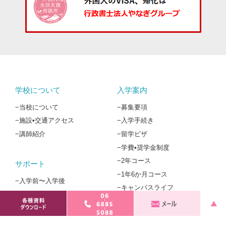
学校について
入学案内
−当校について
−募集要項
−施設•交通アクセス
−入学手続き
−講師紹介
−留学ビザ
−学費•奨学金制度
−2年コース
サポート
−1年6か月コース
−入学前〜入学後
−キャンパスライフ
−進学指導
その他