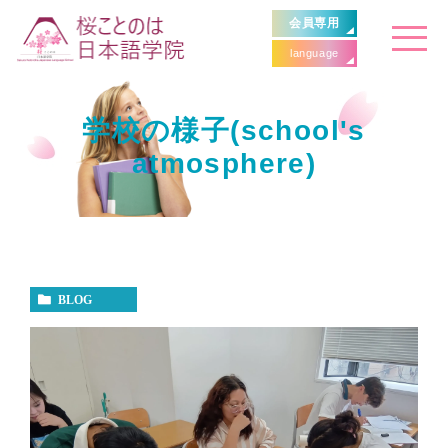
会員専用
language
学校の様子(school's
atmosphere)
BLOG