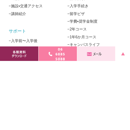
−施設•交通アクセス
−入学手続き
−講師紹介
−留学ビザ
−学費•奨学金制度
−2年コース
サポート
−1年6か月コース
−入学前〜入学後
−キャンパスライフ
−進学指導
その他
−よくあるご質問
−会員専用ページ